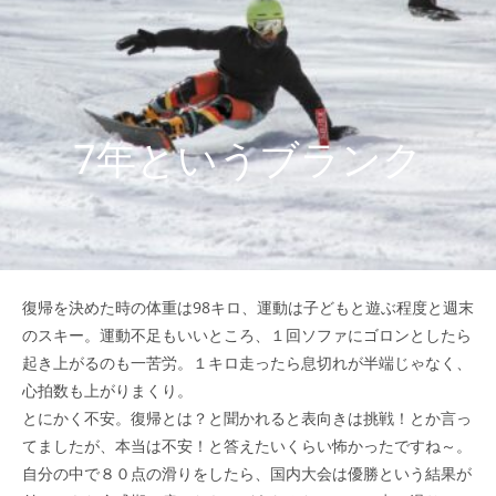
7年というブランク
復帰を決めた時の体重は98キロ、運動は子どもと遊ぶ程度と週末
のスキー。運動不足もいいところ、１回ソファにゴロンとしたら
起き上がるのも一苦労。１キロ走ったら息切れが半端じゃなく、
心拍数も上がりまくり。
とにかく不安。復帰とは？と聞かれると表向きは挑戦！とか言っ
てましたが、本当は不安！と答えたいくらい怖かったですね～。
自分の中で８０点の滑りをしたら、国内大会は優勝という結果が