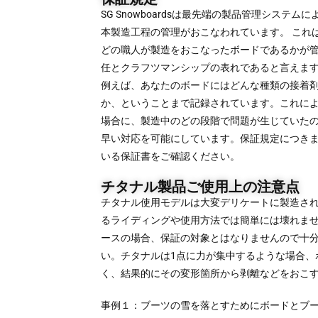
SG Snowboardsは最先端の製品管理システム
本製造工程の管理がおこなわれています。 これ
どの職人が製造をおこなったボードであるかが
任とクラフツマンシップの表れであると言えま
例えば、あなたのボードにはどんな種類の接着
か、ということまで記録されています。これに
場合に、製造中のどの段階で問題が生じていた
早い対応を可能にしています。保証規定につき
いる保証書をご確認ください。
チタナル製品ご使用上の注意点
チタナル使用モデルは大変デリケートに製造さ
るライディングや使用方法では簡単には壊れま
ースの場合、保証の対象とはなりませんので十
い。チタナルは1点に力が集中するような場合、
く、結果的にその変形箇所から剥離などをおこ
事例１：ブーツの雪を落とすためにボードとブ