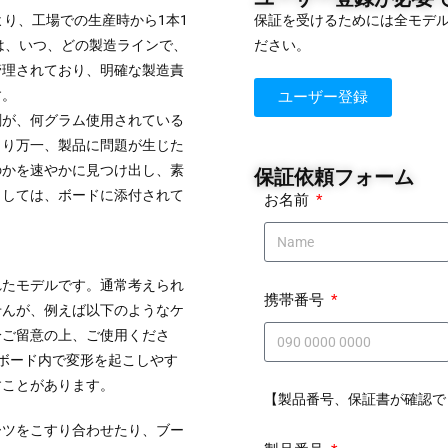
により、工場での生産時から1本1
保証を受けるためには全モデ
は、いつ、どの製造ラインで、
ださい。
管理されており、明確な製造責
す。
ユーザー登録
剤が、何グラム使用されている
より万一、製品に問題が生じた
のかを速やかに見つけ出し、素
保証依頼フォーム
ましては、ボードに添付されて
お名前
れたモデルです。通常考えられ
携帯番号
せんが、例えば以下のようなケ
分ご留意の上、ご使用くださ
ボード内で変形を起こしやす
すことがあります。
【製品番号、保証書が確認で
ーツをこすり合わせたり、ブー