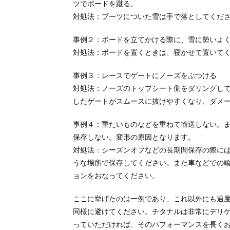
ツでボードを蹴る。
対処法：ブーツについた雪は手で落としてくだ
事例２：ボードを立てかける際に、雪に勢いよ
対処法：ボードを置くときは、寝かせて置いて
事例３：レースでゲートにノーズをぶつける
対処法：ノーズのトップシート側をダリングし
したゲートがスムースに抜けやすくなり、ダメ
事例４：重たいものなどを重ねて輸送しない。
保存しない。変形の原因となります。
対処法：シーズンオフなどの長期間保存の際に
うな場所で保存してください。また車などでの
ョンをおなってください。
ここに挙げたのは一例であり、これ以外にも過
同様に避けてください。チタナルは非常にデリ
っていただければ、そのパフォーマンスを長く